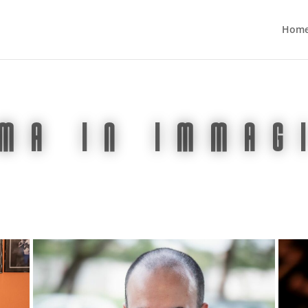
Hom
MA in immag