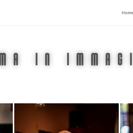
Hom
MA in immag